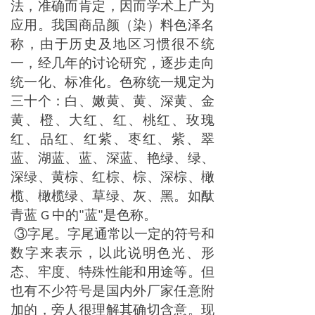
法，准确而肯定，因而学术上广为
应用。我国商品颜（染）料色泽名
称，由于历史及地区习惯很不统
一，经几年的讨论研究，逐步走向
统一化、标准化。色称统一规定为
三十个：白、嫩黄、黄、深黄、金
黄、橙、大红、红、桃红、玫瑰
红、品红、红紫、枣红、紫、翠
蓝、湖蓝、蓝、深蓝、艳绿、绿、
深绿、黄棕、红棕、棕、深棕、橄
榄、橄榄绿、草绿、灰、黑。如酞
青蓝
中的
蓝
是色称。
G
"
"
③字尾。字尾通常以一定的符号和
数字来表示，以此说明色光、形
态、牢度、特殊性能和用途等。但
也有不少符号是国内外厂家任意附
加的，旁人很理解其确切含意。现