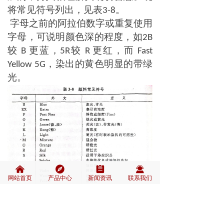
将常见符号列出，见表
。
3-8
字母之前的阿拉伯数字或重复使用
字母，可说明颜色深的程度，如
2B
较
更蓝，
较
更红，而
B
5R
R
Fast
，染出的黄色明显的带绿
Yellow 5G
光。
낀
뀶
뀳
끤
网站首页
产品中心
新闻资讯
联系我们
上一篇：
无
ꂃ