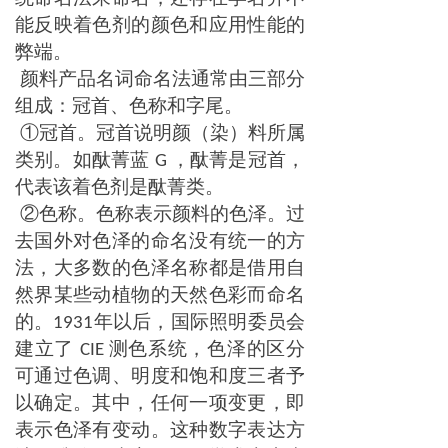
能反映着色剂的颜色和应用性能的
弊端。
颜料产品名词命名法通常由三部分
组成：冠首、色称和字尾。
①冠首。冠首说明颜（染）料所属
类别。如酞菁蓝
，酞菁是冠首，
G
代表该着色剂是酞菁类。
②色称。色称表示颜料的色泽。过
去国外对色泽的命名没有统一的方
法，大多数的色泽名称都是借用自
然界某些动植物的天然色彩而命名
的。
年以后，国际照明委员会
1931
建立了
测色系统，色泽的区分
CIE
可通过色调、明度和饱和度三者予
以确定。其中，任何一项变更，即
表示色泽有变动。这种数字表达方