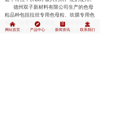
德州双子新材料有限公司生产的色母
粒品种包括拉丝专用色母粒、吹膜专用色
母粒、吹塑专用色母粒、注塑专用色母
낀
뀶
뀳
끤
网站首页
产品中心
新闻资讯
联系我们
粒、塑料管材专用色母粒、无纺布色母
粒、化纤色母粒和功能色母粒等，公司产
品以“易分散、性价比高”的经营理念赢得
客户的好评，开拓更大的市场。
上一个：
红色拉丝色母粒
ꄴ
下一个：
草坪绿拉丝色母粒
ꄲ
联系人:田经理