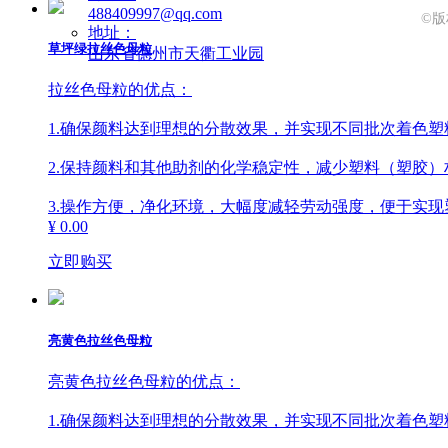
488409997@qq.com
©
地址：
草坪绿拉丝色母粒
山东省德州市天衢工业园
拉丝色母粒的优点：
1.确保颜料达到理想的分散效果，并实现不同批次着色
2.保持颜料和其他助剂的化学稳定性，减少塑料（塑胶
3.操作方便，净化环境，大幅度减轻劳动强度，便于实
¥ 0.00
立即购买
亮黄色拉丝色母粒
亮黄色拉丝色母粒的优点：
1.确保颜料达到理想的分散效果，并实现不同批次着色