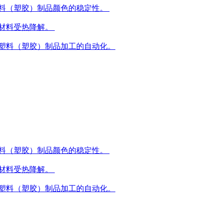
塑料（塑胶）制品颜色的稳定性。
）材料受热降解。
现塑料（塑胶）制品加工的自动化。
塑料（塑胶）制品颜色的稳定性。
）材料受热降解。
现塑料（塑胶）制品加工的自动化。