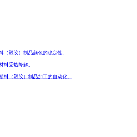
塑料（塑胶）制品颜色的稳定性。
）材料受热降解。
现塑料（塑胶）制品加工的自动化。